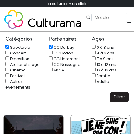
La culture en un click !
Catégories
Partenaires
Ages
Spectacle
CC Durbuy
0 à 3 ans
Concert
CC Hotton
4 à 6 ans
Exposition
CC Libramont
7 à 9 ans
Atelier et stage
CC Nassogne
10 à 12 ans
Cinéma
MCFA
13 à 16 ans
Festival
Famille
Autres
Adulte
événements
Filtrer